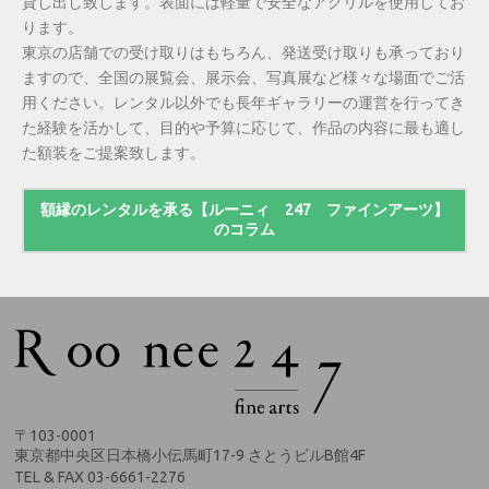
貸し出し致します。表面には軽量で安全なアクリルを使用してお
ります。
東京の店舗での受け取りはもちろん、発送受け取りも承っており
ますので、全国の
展覧会
、
展示会
、
写真展
など様々な場面でご活
用ください。レンタル以外でも長年ギャラリーの運営を行ってき
た経験を活かして、目的や予算に応じて、作品の内容に最も適し
た額装をご提案致します。
額縁のレンタルを承る【ルーニィ 247 ファインアーツ】
のコラム
〒103-0001
東京都中央区日本橋小伝馬町17-9 さとうビルB館4F
TEL & FAX 03-6661-2276