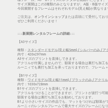
サイズ展開はこの2種類のみとなりますが、A版・B版サイ
今回展開するフレームはそれぞれモデル(見え幅)が異なり
ご注文は、
オンラインショップ
または店頭にて受付してお
ぜひご利用くださいませ！
↓↓↓新展開レンタルフレームの詳細↓↓↓
【A3サイズ】
種類：
スタンダードモデル(見え幅5mm) / シルバーのみ / 
内寸：420x297mm
A3サイズのプリントを直挿しできます。
アクリルが付属しませんので、額装する場合は裏打ち加工
ルーニィでも裏打ち加工を承っておりますので、フレーム＋
【B1サイズ】
種類：
ワイドモデル(見え幅11mm) / ブラックのみ / アク
内寸：1030x728mm
B1サイズのプリントを直挿しできます。
アクリルをつけることができますが、プリントが波打つ可
額装する場合は裏打ち加工をお勧めしております。
B1より小さいサイズの作品でも、マットをつければ額装が
ルーニィのレンタルフレームで最大サイズのフレームにな