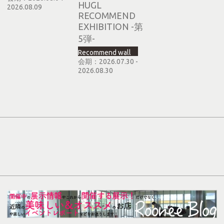
HUGL
2026.08.09
RECOMMEND
EXHIBITION -第
5弾-
Recommend wall
会期：2026.07.30 -
2026.08.30