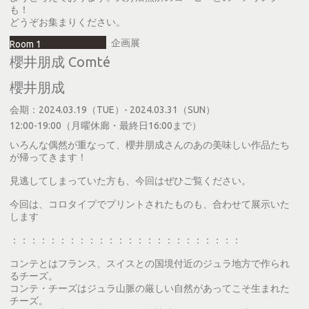
も！
どうぞお集まりください。
企画展
Room 1
櫻井朋成 Comté
櫻井朋成
会期：2024.03.19（TUE）- 2024.03.31（SUN）
12:00-19:00（月曜休廊・最終日16:00まで）
いろんな偶然が重なって、櫻井朋成さんのあの美味しい作品たち
が帰ってきます！
見逃してしまっていた方も、今回はぜひご覧ください。
今回は、コロタイプでプリントされたものも、合わせて展示いた
します
：：：：：：：：：：：：：：：：：：：：：：：：
コンテとはフランス、スイスとの国境付近のジュラ地方で作られ
るチーズ。
コンテ・チーズはジュラ山脈の厳しい自然があってこそ生まれた
チーズ。