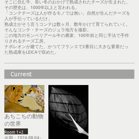
そこに住む牛、長い冬のおかげで熟成されたチーズが生まれた。
その歴史は、1000年以上と言われる。
「コンテチーズは人が作るモノでは無い。自然が生んだチーズを
人が手伝っているだけ」
熟成士がそう言うコンテは数ヶ月、数年かけて育てられていく。
そんなコンテ・チーズのジュラ地方を撮影。
この地方のモンベリアール牛の農家、100年前と同じ手法で手作
りされるチーズ工房。
ナポレオンが建てた、かつてフランスで2番目に大きな要塞だっ
た熟成庫をLEICAで収めた。
Current
あちこちの動物
の世界
Room 1+2
会期：2026.08.04 -