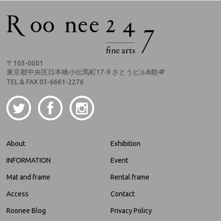
〒103-0001
東京都中央区日本橋小伝馬町17-9 さとうビルB館4F
TEL & FAX 03-6661-2276
About
Exhibition
INFORMATION
Event
Mat and frame
Rental frame
Access
Contact
Roonee Blog
Privacy Policy