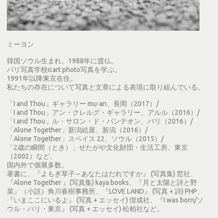
ミーヨン
韓国ソウル生まれ。1988年に渡仏。
パリ写真学校icart photo写真を学ぶ。
1991年以降東京在住。
私たちの存在について写真と文章による表現に取り組んでいる。
「I and Thou」ギャラリー mu-an、長岡（2017）/
「I and Thou」アン・クレルグ・ギャラリー、アルル（2016）/
「I and Thou」ル・サロン・ド・パンテオン、パリ（2016）/
「Alone Together」新潟絵屋、新潟（2016）/
「Alone Together」スペイス 22、ソウル（2015）/
「2歳の瞬間（とき）」せたがや文化財団・生活工房、東京
（2002）など、
国内外で個展多数。
著書に、『よもぎ草子 – あなたはだれですか』 (写真集) 窓社、
『Alone Together 』(写真集) kaya books、『月と太陽と詩と野
菜』（小説）角川春樹事務所、『LOVE LAND』 (写真 + 詩) PHP、
『いまここにいるよ』 (写真 + エッセイ) 偕成社、『I was born/ソ
ウル・パリ・東京』 (写真 + エッセイ) 松柏社など。