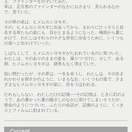
え、ファインダーをのぞいてみた。
草は、正方形のファインダーのなかにおさまり、見られるなか
で、見ていた。
その草の名は、ヒメムカシヨモギ。
その、ヒメムカシヨモギに出会ってから、まわりにひっそりと自
生する草たちの姿にも、目がとまるようになった。梅雨から夏に
かけて、わたしはそれらの小さな存在に出会うために、いくつも
の道へと出かけていった。
しばらくして、ヒメムカシヨモギがたおれているのに気づいた。
わたしは、そのありのままの姿を、撮りつづけた。そして、ある
朝、ヒメムカシヨモギは、跡形もなく消えていた。
短い間だったが、その草は、一生を全うし、わたしは、その生ま
れかわりを探すかのように、いまもなお、いくつもの道で、さま
ざまなヒメムカシヨモギの姿に、目をうばわれる。
だれもしらない、わたしだけの記憶──その記憶は、ときに幻のよ
うで、あの暑かった夏の陽ざしのなかに溶けてしまいそうだが、
密会のようにつづいた、ふたりの会話が、証拠のように、くっき
りとフィルムに刻まれている。
Current