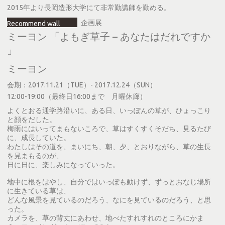
2015年より長岡造形大学にて非常勤講師を勤める。
企画展
Recommend wall
ミーヨン 「よもぎ草子 – あなたはだれですか
」
ミーヨン
会期：2017.11.21（TUE）- 2017.12.24（SUN）
12:00-19:00（最終日16:00まで 月曜休廊）
よくとおる通学路沿いに、ある日、いっぽんの草が、ひょっこり
と顔をだした。
梅雨にはいってまもないころで、草はすくすくそだち、見るたび
に、成長していた。
わたしはその道を、まいにち、朝、夕、とおりながら、草の生長
を見まもるのが、
日に日に、楽しみになっていった。
地中に根をはやし、自分ではいっぽも動けず、ずっとおなじ場所
に生きている草は、
どんな風景を見ているのだろう、なにを見ているのだろう、と思
った。
カメラを、草の背丈にあわせ、地べたすれすれのところにかま